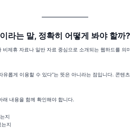
이라는 말, 정확히 어떻게 봐야 할까
 비제휴 자료나 일반 자료 중심으로 소개되는 웹하드를 의미
자유롭게 이용할 수 있다”는 뜻은 아니라는 점입니다. 콘텐츠마
아래 내용을 함께 확인해야 합니다.
있는지
있는지