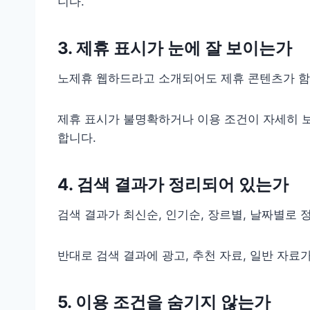
니다.
3. 제휴 표시가 눈에 잘 보이는가
노제휴 웹하드라고 소개되어도 제휴 콘텐츠가 함께
제휴 표시가 불명확하거나 이용 조건이 자세히 
합니다.
4. 검색 결과가 정리되어 있는가
검색 결과가 최신순, 인기순, 장르별, 날짜별로
반대로 검색 결과에 광고, 추천 자료, 일반 자료
5. 이용 조건을 숨기지 않는가