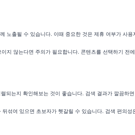
 노출될 수 있습니다. 이때 중요한 것은 제휴 여부가 사
보이지 않는다면 주의가 필요합니다. 콘텐츠를 선택하기 전에
 정렬되는지 확인해보는 것이 좋습니다. 검색 결과가 깔끔하면
가 뒤섞여 있으면 초보자가 헷갈릴 수 있습니다. 검색 편의성