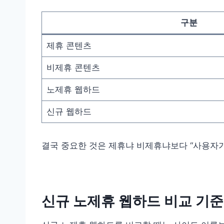
구분
제휴 콘텐츠
비제휴 콘텐츠
노제휴 웹하드
신규 웹하드
결국 중요한 것은 제휴냐 비제휴냐보다 “사용자
신규 노제휴 웹하드 비교 기준