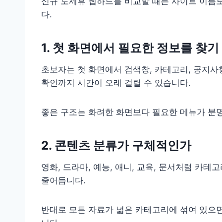
신규 노제휴 웹하드를 비교할 때는 사이트 이름보
다.
1. 첫 화면에서 필요한 정보를 찾기
초보자는 첫 화면에서 검색창, 카테고리, 공지사항
확인까지 시간이 오래 걸릴 수 있습니다.
좋은 구조는 화려한 화면보다 필요한 메뉴가 분
2. 콘텐츠 분류가 구체적인가
영화, 드라마, 예능, 애니, 교육, 문서처럼 카
줄어듭니다.
반대로 모든 자료가 넓은 카테고리에 섞여 있으면