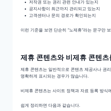
저작권 또는 권리 관련 안내가 있는지
공지사항이 최근까지 관리되고 있는지
고객센터나 문의 경로가 확인되는지
이런 기준을 보면 단순히 “노제휴”라는 문구만 
제휴 콘텐츠와 비제휴 콘텐츠
제휴 콘텐츠는 일반적으로 콘텐츠 제공사나 권리자
명확하게 표시되는 경우가 많습니다.
비제휴 콘텐츠는 사이트 정책과 자료 등록 방식에
쉽게 정리하면 다음과 같습니다.