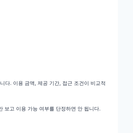
. 이용 금액, 제공 기간, 접근 조건이 비교적
 보고 이용 가능 여부를 단정하면 안 됩니다.