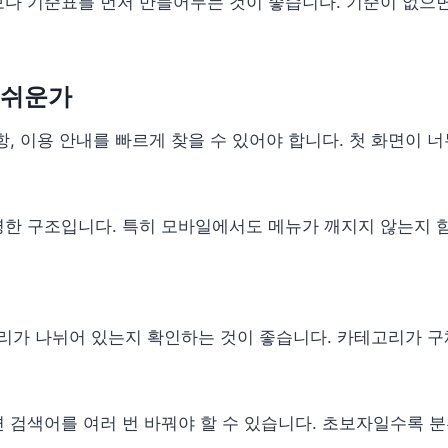
다 기준표를 먼저 만들어두는 것이 좋습니다. 기준이 없으면
 쉬운가
, 이용 안내를 빠르게 찾을 수 있어야 합니다. 첫 화면이 
명한 구조입니다. 특히 모바일에서도 메뉴가 깨지지 않는지 
테고리가 나뉘어 있는지 확인하는 것이 좋습니다. 카테고리가 
 검색어를 여러 번 바꿔야 할 수 있습니다. 초보자일수록 분